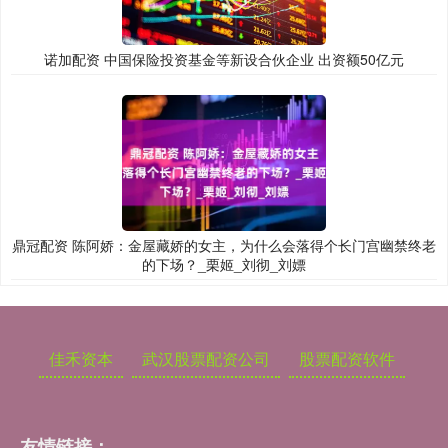
诺加配资 中国保险投资基金等新设合伙企业 出资额50亿元
鼎冠配资 陈阿娇：金屋藏娇的女主，为什么会落得个长门宫幽禁终老
的下场？_栗姬_刘彻_刘嫖
佳禾资本
武汉股票配资公司
股票配资软件
友情链接：