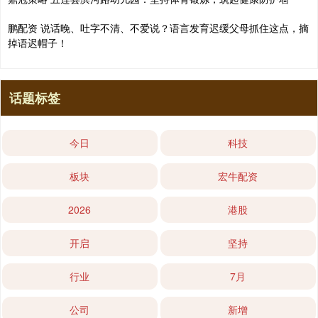
鹏配资 说话晚、吐字不清、不爱说？语言发育迟缓父母抓住这点，摘
掉语迟帽子！
话题标签
今日
科技
板块
宏牛配资
2026
港股
开启
坚持
行业
7月
公司
新增