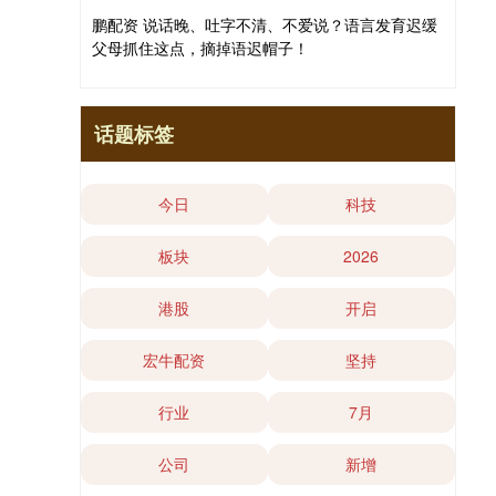
鹏配资 说话晚、吐字不清、不爱说？语言发育迟缓
父母抓住这点，摘掉语迟帽子！
话题标签
今日
科技
板块
2026
港股
开启
宏牛配资
坚持
行业
7月
公司
新增