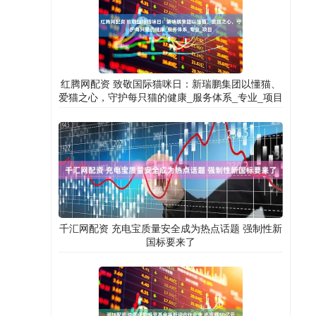
红腾网配资 致敬国际猫咪日：新瑞鹏集团以懂猫、
爱猫之心，守护每只猫的健康_服务体系_专业_项目
千汇网配资 充电宝质量安全成为热点话题 强制性新
国标要来了