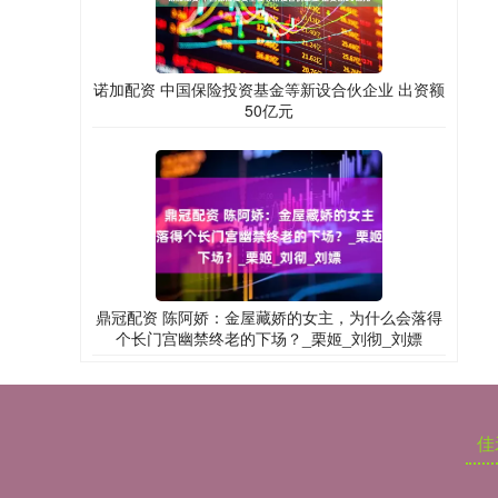
诺加配资 中国保险投资基金等新设合伙企业 出资额
50亿元
鼎冠配资 陈阿娇：金屋藏娇的女主，为什么会落得
个长门宫幽禁终老的下场？_栗姬_刘彻_刘嫖
佳