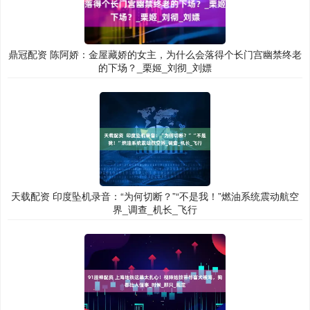
鼎冠配资 陈阿娇：金屋藏娇的女主，为什么会落得个长门宫幽禁终老
的下场？_栗姬_刘彻_刘嫖
天载配资 印度坠机录音：“为何切断？”“不是我！”燃油系统震动航空
界_调查_机长_飞行