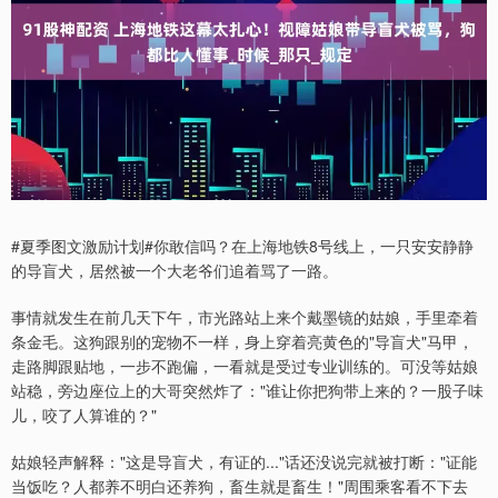
#夏季图文激励计划#你敢信吗？在上海地铁8号线上，一只安安静静
的导盲犬，居然被一个大老爷们追着骂了一路。
事情就发生在前几天下午，市光路站上来个戴墨镜的姑娘，手里牵着
条金毛。这狗跟别的宠物不一样，身上穿着亮黄色的"导盲犬"马甲，
走路脚跟贴地，一步不跑偏，一看就是受过专业训练的。可没等姑娘
站稳，旁边座位上的大哥突然炸了："谁让你把狗带上来的？一股子味
儿，咬了人算谁的？"
姑娘轻声解释："这是导盲犬，有证的..."话还没说完就被打断："证能
当饭吃？人都养不明白还养狗，畜生就是畜生！"周围乘客看不下去