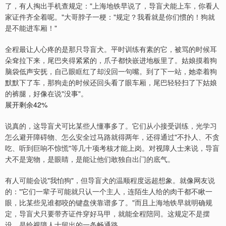
了，有人掏出手机查规定："上海地铁早说了，导盲犬能上车，你看人
家证件齐全着呢。"大哥脖子一梗："规定？我看就是你们惯的！狗就
是不能进车厢！"
全程最让人心疼的是那只导盲犬。平时训练有素的它，被骂的时候耳
朵耷拉下来，尾巴夹得紧紧的，爪子都快嵌进地板里了。姑娘摸着狗
脑袋低声安抚，自己眼眶红了却没回一句嘴。到了下一站，她牵着狗
默默下了车，那狗走的时候还回头看了眼车厢，尾巴轻轻扫了下姑娘
的裤腿，好像在说"没事"。
展开剩余42%
说真的，这导盲犬可比某些人懂事多了。它们从小接受训练，光学习
怎么避开障碍物、怎么安全过马路就得两年，还得通过"不扑人、不贪
吃、听到巨响不惊慌"等几十项考核才能上岗。对视障人士来说，导盲
犬不是宠物，是眼睛，是能让他们敢独自出门的底气。
有人可能会说"我怕狗"，但导盲犬的温顺程度远超想象。就像网友说
的："它们一辈子可能就只认一个主人，连陌生人给的肉干都不瞅一
眼，比某些见谁都咬的键盘侠靠谱多了。"而且上海地铁早就明确规
定，导盲犬只要带齐证件穿好马甲，就能全程陪同。这规定不是摆
设，是给视障人士留出的一条畅通路。