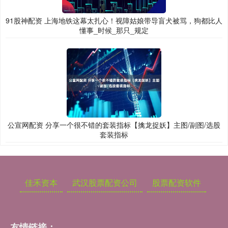
91股神配资 上海地铁这幕太扎心！视障姑娘带导盲犬被骂，狗都比人
懂事_时候_那只_规定
公宣网配资 分享一个很不错的套装指标【擒龙捉妖】主图/副图/选股
套装指标
佳禾资本
武汉股票配资公司
股票配资软件
友情链接：