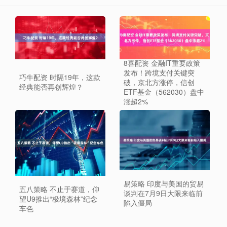
8喜配资 金融IT重要政策
发布！跨境支付关键突
巧牛配资 时隔19年，这款
破，京北方涨停，信创
经典能否再创辉煌？
ETF基金（562030）盘中
涨超2%
易策略 印度与美国的贸易
五八策略 不止于赛道，仰
谈判在7月9日大限来临前
望U9推出“极境森林”纪念
陷入僵局
车色