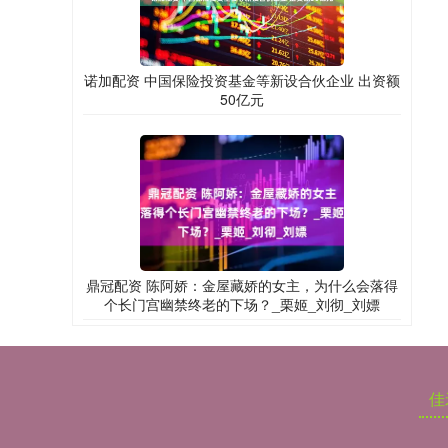
诺加配资 中国保险投资基金等新设合伙企业 出资额
50亿元
鼎冠配资 陈阿娇：金屋藏娇的女主，为什么会落得
个长门宫幽禁终老的下场？_栗姬_刘彻_刘嫖
佳