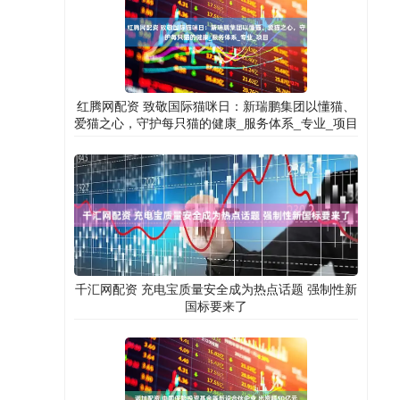
红腾网配资 致敬国际猫咪日：新瑞鹏集团以懂猫、
爱猫之心，守护每只猫的健康_服务体系_专业_项目
千汇网配资 充电宝质量安全成为热点话题 强制性新
国标要来了