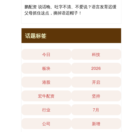
鹏配资 说话晚、吐字不清、不爱说？语言发育迟缓
父母抓住这点，摘掉语迟帽子！
话题标签
今日
科技
板块
2026
港股
开启
宏牛配资
坚持
行业
7月
公司
新增