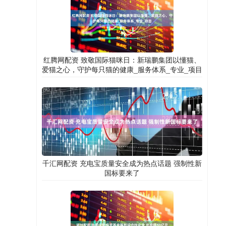
红腾网配资 致敬国际猫咪日：新瑞鹏集团以懂猫、
爱猫之心，守护每只猫的健康_服务体系_专业_项目
千汇网配资 充电宝质量安全成为热点话题 强制性新
国标要来了