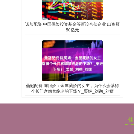
诺加配资 中国保险投资基金等新设合伙企业 出资额
50亿元
鼎冠配资 陈阿娇：金屋藏娇的女主，为什么会落得
个长门宫幽禁终老的下场？_栗姬_刘彻_刘嫖
佳