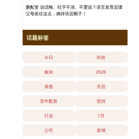
鹏配资 说话晚、吐字不清、不爱说？语言发育迟缓
父母抓住这点，摘掉语迟帽子！
话题标签
今日
科技
板块
2026
港股
开启
宏牛配资
坚持
行业
7月
公司
新增