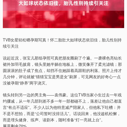
TVB女星轻松晒孕期写真！怀二胎肚大如球状态依旧佳，胎儿性别持
续引关注
说起近况，张宝儿那组孕照可真把朋友圈刷了个遍。一袭裸色亮钻长
裙外加羽毛披肩，镜头里她半躺在地板上，微笑像开了柔光滤镜；那
圆滚滚的肚子成了焦点，却挡不住她踩着高跟鞋的利落。照片上传才
几分钟，评论就被“猜猜宝宝是男是女”刷屏，可见网友的好奇心一点
没被孕期“静养”两字浇灭。
镜头转到另一边的男主角——袁伟豪。这位TVB当家小生过去一年戏
约骤减，从一年几部到差不多一年一部都碰不上，落差让他自己都直
言“有点不适应”。不少人以为他特意减产陪家人，但他私下吐槽：并
不是不想拍，而是“公司暂时没排活儿”。话说回来，他没趁机松懈，
而是埋头健身、练声、读剧本，随时准备“灯一亮就上台”。
展开剩余70%