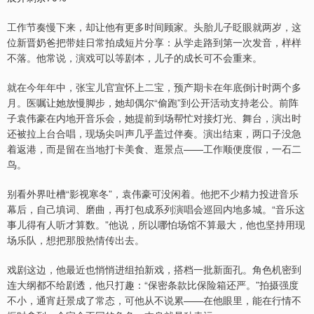
工作节奏慢下来，却让他有更多时间顾家。头胎儿子眨眼就两岁，这
位新晋奶爸把带娃日常拍成短片分享：从学走路到第一次发音，样样
不落。他常说，演戏可以等剧本，儿子的成长可不会重来。
就在今年年中，张宝儿官宣怀上二宝，预产期卡在年底倒计时两个多
月。医嘱让她放慢脚步，她却偶尔“偷跑”到公开活动支持老公。前阵
子袁伟豪在内地开音乐会，她提前到场帮忙对接灯光、舞台，演出时
还被拉上台合唱，现场尖叫声几乎盖过伴奏。演出结束，两口子没急
着返港，而是留在当地打卡美食、逛景点——工作顺便度假，一石二
鸟。
别看外界吐槽“影视寒冬”，袁伟豪可没闲着。他把不少精力投进音乐
幕后，自己填词、磨曲，再打包成系列演唱会巡回内地多城。“音乐这
事儿得有人听才算数。”他说，所以哪怕场馆不算最大，他也坚持用现
场乐队，想把那股热情传出去。
戏剧这边，他最近也悄悄进组拍新戏，搭档一批新面孔。角色机密到
连大纲都不给剧透，他只打趣：“保密条款比保险箱还严。”拍摄强度
不小，通宵赶景成了常态，可他从不说累——在他眼里，能在行情不