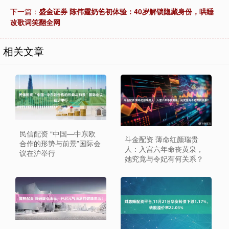
下一篇：
盛金证券 陈伟霆奶爸初体验：40岁解锁隐藏身份，哄睡
改歌词笑翻全网
相关文章
民信配资 “中国—中东欧
斗金配资 薄命红颜瑞贵
合作的形势与前景”国际会
人：入宫六年命丧黄泉，
议在沪举行
她究竟与令妃有何关系？