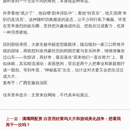
振时拿到一个完全不同的角色，本身就是种幸运。
外界看他“戏少了”，他自嘲“剧本排队中”；看他“转音乐”，他又强调“本
职仍是演员”。这种随时切换频道的姿态，让不少同行私下佩服。毕竟
在竞争激烈的娱乐圈，坚持把兴趣做成作品、把低谷过成蓄力，也算
一种另类硬核。
回到那组孕照，大家先被华丽造型吸眼球，随后嗅到一家三口即将升
级的甜味，再联想到袁伟豪经历的档期空窗与音乐跨界，情绪便像坐
过山车——先惊讶，再好奇，最后落在“原来他们一直在努力”上。看
似休眠，其实暗流涌动；表面悠闲，背后是两个人把事业和家庭都拧
成一股劲。等到年底，“神秘嘉宾”出生，估计这对夫妻又会把生活过
成大片。
发布于：广西壮族自治区
佳禾资本提示：文章来自网络，不代表本站观点。
上一篇：
满璃网配资 白宫用好莱坞大片和游戏美化战争：想看我
再干一次吗？