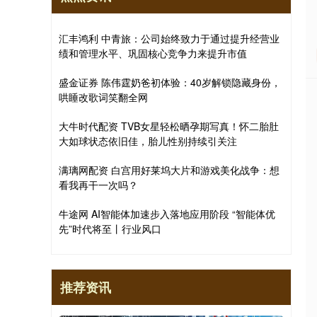
汇丰鸿利 中青旅：公司始终致力于通过提升经营业
绩和管理水平、巩固核心竞争力来提升市值
盛金证券 陈伟霆奶爸初体验：40岁解锁隐藏身份，
哄睡改歌词笑翻全网
大牛时代配资 TVB女星轻松晒孕期写真！怀二胎肚
大如球状态依旧佳，胎儿性别持续引关注
满璃网配资 白宫用好莱坞大片和游戏美化战争：想
看我再干一次吗？
牛途网 AI智能体加速步入落地应用阶段 “智能体优
先”时代将至丨行业风口
推荐资讯