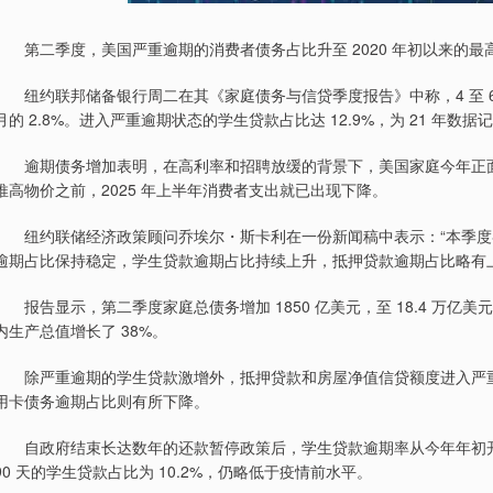
第二季度，美国严重逾期的消费者债务占比升至 2020 年初以来的最
纽约联邦储备银行周二在其《家庭债务与信贷季度报告》中称，4 至 6 月
月的 2.8%。进入严重逾期状态的学生贷款占比达 12.9%，为 21 年数
逾期债务增加表明，在高利率和招聘放缓的背景下，美国家庭今年正面
推高物价之前，2025 年上半年消费者支出就已出现下降。
纽约联储经济政策顾问乔埃尔・斯卡利在一份新闻稿中表示：“本季度
逾期占比保持稳定，学生贷款逾期占比持续上升，抵押贷款逾期占比略有上
报告显示，第二季度家庭总债务增加 1850 亿美元，至 18.4 万亿
内生产总值增长了 38%。
除严重逾期的学生贷款激增外，抵押贷款和房屋净值信贷额度进入严重
用卡债务逾期占比则有所下降。
自政府结束长达数年的还款暂停政策后，学生贷款逾期率从今年年初开始
90 天的学生贷款占比为 10.2%，仍略低于疫情前水平。