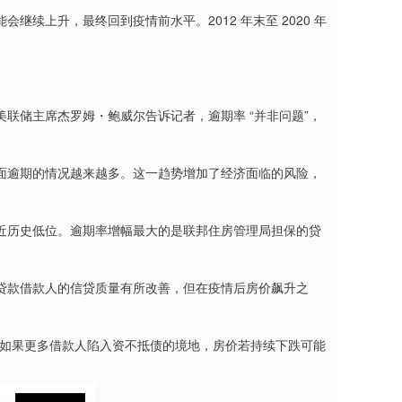
上升，最终回到疫情前水平。2012 年末至 2020 年
储主席杰罗姆・鲍威尔告诉记者，逾期率 “并非问题”，
逾期的情况越来越多。这一趋势增加了经济面临的风险，
近历史低位。逾期率增幅最大的是联邦住房管理局担保的贷
款借款人的信贷质量有所改善，但在疫情后房价飙升之
如果更多借款人陷入资不抵债的境地，房价若持续下跌可能