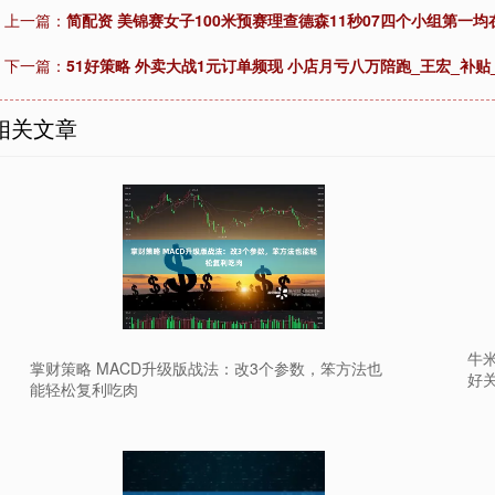
上一篇：
简配资 美锦赛女子100米预赛理查德森11秒07四个小组第一均在
下一篇：
51好策略 外卖大战1元订单频现 小店月亏八万陪跑_王宏_补贴
相关文章
牛
掌财策略 MACD升级版战法：改3个参数，笨方法也
好
能轻松复利吃肉