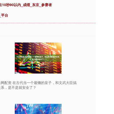
10秒90以内_成绩_东京_参赛者
_平台
米网配资 在古代当一个最懒的皇子，和文武大臣搞
关系，是不是就安全了？