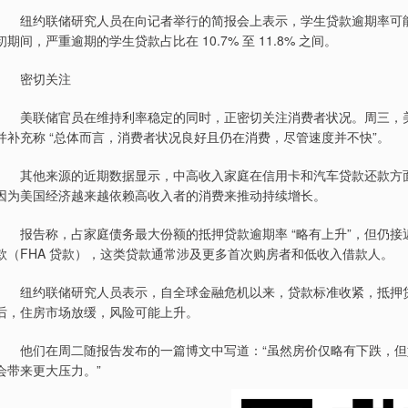
纽约联储研究人员在向记者举行的简报会上表示，学生贷款逾期率可能会继续
初期间，严重逾期的学生贷款占比在 10.7% 至 11.8% 之间。
密切关注
美联储官员在维持利率稳定的同时，正密切关注消费者状况。周三，美联
并补充称 “总体而言，消费者状况良好且仍在消费，尽管速度并不快”。
其他来源的近期数据显示，中高收入家庭在信用卡和汽车贷款还款方面
因为美国经济越来越依赖高收入者的消费来推动持续增长。
报告称，占家庭债务最大份额的抵押贷款逾期率 “略有上升”，但仍接
款（FHA 贷款），这类贷款通常涉及更多首次购房者和低收入借款人。
纽约联储研究人员表示，自全球金融危机以来，贷款标准收紧，抵押贷
后，住房市场放缓，风险可能上升。
他们在周二随报告发布的一篇博文中写道：“虽然房价仅略有下跌，但
会带来更大压力。”