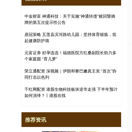
中金财富 神通科技：关于实施“神通转债”赎回暨摘
牌的第五次提示性公告
鼎冠策略 五莲县滨河路幼儿园：坚持体育锻炼，筑
起健康防护墙
元富证券 好孕连连！福德医院方红桑副院长助力多
个家庭圆 “育儿梦”
荣立通配资 深视频｜伊朗和黎巴嫩真主党 “首次”协
同打击以色列
千红网配资 港股生物科技板块逆市走强 下半年预计
如何演绎？丨港股在线
推荐资讯