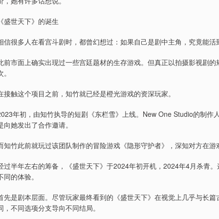
价，她有许多话想说。
《盛世天下》的诞生
相信很多人在看宫斗剧时，都曾幻想过：如果自己是剧中主角，究竟能活
此前市面上确实出现过一些宫廷题材的生存游戏。但真正以拍摄影视剧的
次。
在接触这个项目之前，知竹就已经是橙光游戏的资深玩家。
2023年初，由知竹执导的短剧《东栏雪》上线。New One Studio
是向她发出了合作邀请。
而知竹此前就玩过该团队制作的冒险游戏《隐形守护者》，深知对方在游
经过半年左右的筹备，《盛世天下》于2024年初开机，2024年4月杀
不同的体验。
首先是剧本层面。尽管玩家最终看到的《盛世天下》在视觉上几乎与长篇
同，不同选项分支导向不同结局。