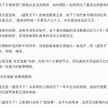
为了方便各部门筹备以及演员阅读，创作团队一起研究出了最适合的剧本
其次是选角。《盛世天下》的角色数量之多，创下了知竹参与项目的纪录
往返北京，“最多的时候一天要见六七十人，并且要连续见好几天。”
选角到后期，选角导演告诉知竹，这个项目接触的演员数量比好几个S＋
其他剧组时，发现选角团队推荐的演员之前都见过。
后期制作也同样不同寻常。传统剧集每集仅需输出一条成片，而《盛世天
名、审核、修改。
以第五集“冷宫鬼魅”为例，共有15个主要情节点，而玩家的不同选择又
成一张庞大的叙事网络。
“冷宫鬼魅”故事线图例
这也是《盛世天下》从杀青到上线经历了一年半左右的原因。据知竹透露，
为玩家带来更沉浸的体验。
《盛世天下》让影视行业有了“新故事”，在不久的将来，这类互动影视作