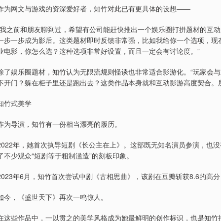
作为网文与游戏的资深爱好者，知竹对此已有更具体的设想——
“我之前和朋友聊到过，希望有公司能赶快推出一个娱乐圈打拼题材的互动
一步一步成为影后。这类题材即时反馈非常强，比如我给你一个选项，现
业电影，你怎么选？这种选项非常好设置，而且一定会有讨论度。”
除了娱乐圈题材，知竹认为无限流规则怪谈也非常适合影游化。“玩家会
不开门？躲在柜子里还是跑出去？这类作品本身就和互动影游高度契合。
知竹式美学
作为导演，知竹有一份相当漂亮的履历。
2022年，她首次执导短剧《长公主在上》。这部既无知名演员参演，也
了不少观众“短剧等于粗制滥造”的刻板印象。
2023年6月，知竹首次尝试中剧《古相思曲》，该剧在豆瓣斩获8.6的高
如今，《盛世天下》再次一鸣惊人。
在这些作品中，一以贯之的美学风格成为她最鲜明的创作标识，也是知竹