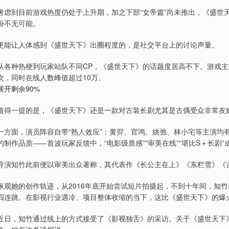
考虑到目前游戏热度仍处于上升期，加之下部“女帝篇”尚未推出，《盛世
份不无可能。
更能让人体感到《盛世天下》出圈程度的，是社交平台上的讨论声量。
从各种热梗到玩家站队不同CP，《盛世天下》的话题度居高不下。游戏主
次，同时在线人数峰值超过10万。
展开剩余90%
值得一提的是，《盛世天下》还是一款对古装长剧尤其是古偶受众非常友
一方面，演员阵容自带“熟人效应”：黄羿、官鸿、姚弛、林小宅等主演均
的制作品质——首波玩家反馈中，“电影级质感”“审美在线”“堪比S＋长剧
导演知竹此前便以审美出众著称，其代表作《长公主在上》《东栏雪》《
纵观她的创作轨迹，从2016年底开始尝试短片拍摄起，不到十年间，知竹
四连跳。在影视行业遇冷、项目整体收缩的当下，这比《盛世天下》的爆火
近日，知竹通过线上的方式接受了《影视独舌》的采访。关于《盛世天下