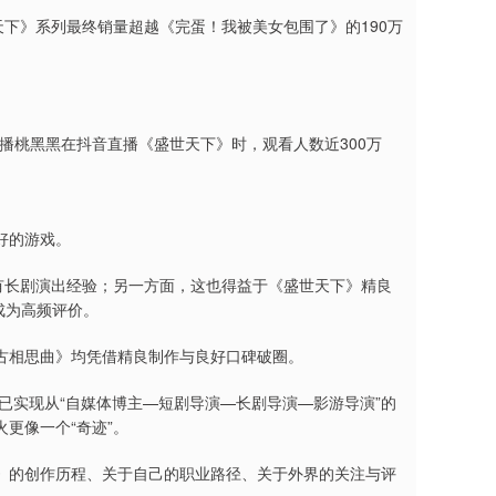
天下》系列最终销量超越《完蛋！我被美女包围了》的190万
播桃黑黑在抖音直播《盛世天下》时，观看人数近300万
好的游戏。
有长剧演出经验；另一方面，这也得益于《盛世天下》精良
”成为高频评价。
古相思曲》均凭借精良制作与良好口碑破圈。
已实现从“自媒体博主—短剧导演—长剧导演—影游导演”的
更像一个“奇迹”。
》的创作历程、关于自己的职业路径、关于外界的关注与评