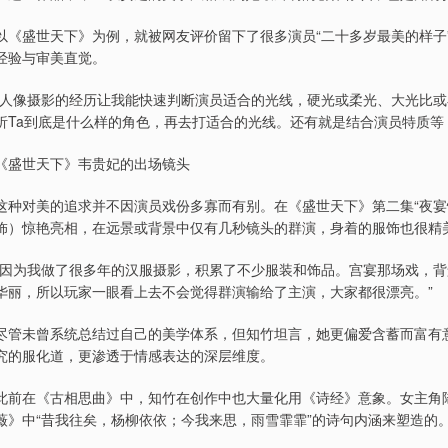
以《盛世天下》为例，就被网友评价留下了很多演员“二十多岁最美的样子
经验与审美直觉。
“人像摄影的经历让我能快速判断演员适合的光线，硬光或柔光、大光比
析Ta到底是什么样的角色，再去打适合的光线。还有就是结合演员特质等
《盛世天下》韦贵妃的出场镜头
这种对美的追求并不因演员戏份多寡而有别。在《盛世天下》第二集“夜宴
饰）惊艳亮相，在远景或背景中仅有几秒镜头的群演，身着的服饰也很精
“因为我做了很多年的汉服摄影，积累了不少服装和饰品。宫宴那场戏，
华丽，所以玩家一眼看上去不会觉得群演输给了主演，大家都很漂亮。”
尽管未曾系统总结过自己的美学体系，但知竹坦言，她更偏爱含蓄而富有
究的服化道，更渗透于情感表达的深层维度。
此前在《古相思曲》中，知竹在创作中也大量化用《诗经》意象。女主角陆
薇》中“昔我往矣，杨柳依依；今我来思，雨雪霏霏”的诗句内涵来塑造的