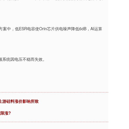
中，低ESR电容使Orin芯片供电噪声降低6dB，AI运算
频系统因电压不稳而失效。
上游硅料涨价影响所致
上限涨?