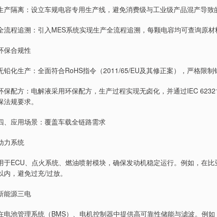
生产隔离：设立车规电容专用生产线，避免消费级与工业级产品混产导致
全流程追溯：引入MES系统实现生产全流程追溯，每颗电容均可查询原
环保合规性
无铅化生产：全面符合RoHS指令（2011/65/EU及其修正案），严格
环保配方：电解液采用环保配方，生产过程实现无卤化，并通过IEC 62
保法规要求。
四、应用场景：覆盖车载全链路需求
动力系统
用于ECU、点火系统、燃油喷射模块，确保发动机稳定运行。例如，在比亚
以内，避免过充/过放。
新能源三电
在电池管理系统（BMS）、电机控制器中提供高可靠性储能与滤波。例如，在