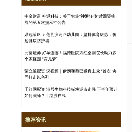
中金财富 神通科技：关于实施“神通转债”赎回暨摘
牌的第五次提示性公告
鼎冠策略 五莲县滨河路幼儿园：坚持体育锻炼，筑
起健康防护墙
元富证券 好孕连连！福德医院方红桑副院长助力多
个家庭圆 “育儿梦”
荣立通配资 深视频｜伊朗和黎巴嫩真主党 “首次”协
同打击以色列
千红网配资 港股生物科技板块逆市走强 下半年预计
如何演绎？丨港股在线
推荐资讯