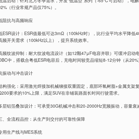
低温启动：针对北方冬季需求，开发“低温型”系列（-65℃可启动），
92%（行业常规产品仅75%）。
低阻抗与高频响应
低ESR设计：ESR值最低可达3mΩ（100kHz时），比行业平均水平降
高频开关需求（100kHz以上），提升系统效率。
高频纹波抑制：耐大纹波电流设计（如12颗47μF电容并联）可缓冲启动
OBC中，搭载合粤低ESR电容后，充电时间较竞品缩短8-12分钟（从20%
抗振动与冲击设计
结构强化：采用激光焊接加机械铆接双重固定，底部环氧树脂+金属支架复合
Q200要求的10%上限，满足SUV在非铺装路面长时间行驶需求。
多层铝箔叠加设计：可承受30G机械冲击和20-2000Hz宽频振动，容量衰
三、全流程品控：从生产到交付的可靠性保障
专用生产线与MES系统