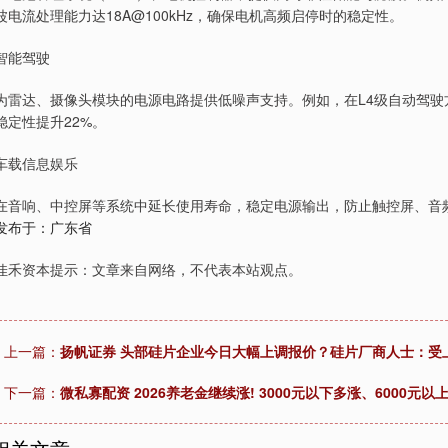
波电流处理能力达18A@100kHz，确保电机高频启停时的稳定性。
智能驾驶
为雷达、摄像头模块的电源电路提供低噪声支持。例如，在L4级自动驾驶方案
稳定性提升22%。
车载信息娱乐
在音响、中控屏等系统中延长使用寿命，稳定电源输出，防止触控屏、音
发布于：广东省
佳禾资本提示：文章来自网络，不代表本站观点。
上一篇：
扬帆证券 头部硅片企业今日大幅上调报价？硅片厂商人士：受
下一篇：
微私寡配资 2026养老金继续涨! 3000元以下多涨、6000元以