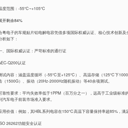
温度范围：-55℃~+105℃
展开剩余84%
合粤电子的车规贴片铝电解电容凭借多项国际权威认证、核心技术创新及
分析如下：
一、国际权威认证：严苛标准的通行证
AEC-Q200认证
测试内容：涵盖温度循环（-55℃至+125℃）、高温存储（125℃下1000
击（1500G）、振动（20Hz-2000Hz随机振动）等40余项测试。
可靠性要求：平均失效率低于1PPM（百万分之一），远高于工业级标准的
到汽车电子前装市场准入要求。
应用价值：例如，其HBL系列电容在150℃高温下容量保持率超85%，
ISO 26262功能安全认证