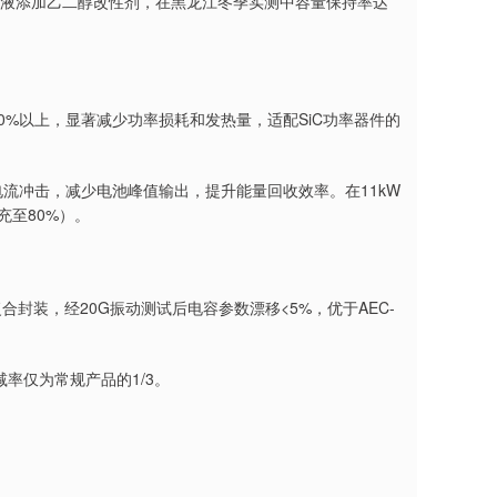
电解液添加乙二醇改性剂，在黑龙江冬季实测中容量保持率达
低40%以上，显著减少功率损耗和发热量，适配SiC功率器件的
电流冲击，减少电池峰值输出，提升能量回收效率。在11kW
充至80%）。
封装，经20G振动测试后电容参数漂移<5%，优于AEC-
减率仅为常规产品的1/3。