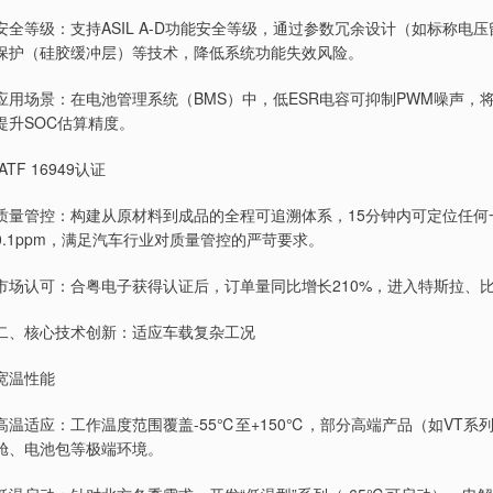
安全等级：支持ASIL A-D功能安全等级，通过参数冗余设计（如标称电
保护（硅胶缓冲层）等技术，降低系统功能失效风险。
应用场景：在电池管理系统（BMS）中，低ESR电容可抑制PWM噪声，将
提升SOC估算精度。
IATF 16949认证
质量管控：构建从原材料到成品的全程可追溯体系，15分钟内可定位任
0.1ppm，满足汽车行业对质量管控的严苛要求。
市场认可：合粤电子获得认证后，订单量同比增长210%，进入特斯拉、
二、核心技术创新：适应车载复杂工况
宽温性能
高温适应：工作温度范围覆盖-55℃至+150℃，部分高端产品（如VT系
舱、电池包等极端环境。