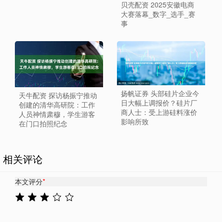
贝壳配资 2025安徽电商
大赛落幕_数字_选手_赛
事
扬帆证券 头部硅片企业今
天牛配资 探访杨振宁推动
日大幅上调报价？硅片厂
创建的清华高研院：工作
商人士：受上游硅料涨价
人员神情肃穆，学生游客
影响所致
在门口拍照纪念
相关评论
本文评分
*