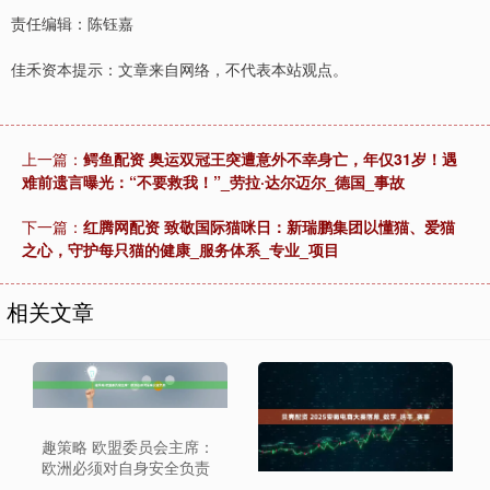
责任编辑：陈钰嘉
佳禾资本提示：文章来自网络，不代表本站观点。
上一篇：
鳄鱼配资 奥运双冠王突遭意外不幸身亡，年仅31岁！遇
难前遗言曝光：“不要救我！”_劳拉·达尔迈尔_德国_事故
下一篇：
红腾网配资 致敬国际猫咪日：新瑞鹏集团以懂猫、爱猫
之心，守护每只猫的健康_服务体系_专业_项目
相关文章
趣策略 欧盟委员会主席：
欧洲必须对自身安全负责