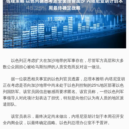
以色列正考虑扩大在加沙地带的军事存在，尽管军方高层和大多
数公众因担心被哈马斯扣押的人质安危而反对这一做法。
据一位获悉相关事宜的以色列官员透露，总理本雅明·内塔尼亚胡
正在考虑是否向加沙地带中尚未处于以色列控制的25%地区部署以色
列国防军。该官员因信息敏感而要求匿名。该官员称，一些以色列军
事领导人对此项计划表达了担忧，特别是向他们认为有人质的地区派
遣部队。
该官员表示，最终决定尚未做出，内塔尼亚胡计划于本周召开安
全内阁会议，以最终确定战略。以色列总理办公室不予置评。